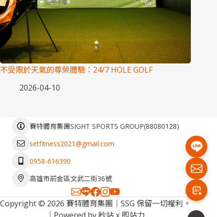
不受限於天氣的尊榮體驗：24/7 HOLE GOLF
2026-04-10
(
88080128
)
賽特體育集團SIGHT SPORTS GROUP
setfitness2021@gmail.com
0958-616390
高雄市前金區文武二街36號
Copyright © 2026 賽特體育集團｜SSG 保留一切權利。
｜Powered by
秒站
x
即站力